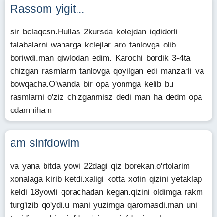
Rassom yigit...
sir bolaqosn.Hullas 2kursda kolejdan iqdidorli
talabalarni waharga kolejlar aro tanlovga olib
boriwdi.man qiwlodan edim. Karochi bordik 3-4ta
chizgan rasmlarm tanlovga qoyilgan edi manzarli va
bowqacha.O'wanda bir opa yonmga kelib bu
rasmlarni o'ziz chizganmisz dedi man ha dedm opa
odamniham
am sinfdowim
va yana bitda yowi 22dagi qiz borekan.o'rtolarim
xonalaga kirib ketdi.xaligi kotta xotin qizini yetaklap
keldi 18yowli qorachadan kegan.qizini oldimga rakm
turg'izib qo'ydi.u mani yuzimga qaromasdi.man uni