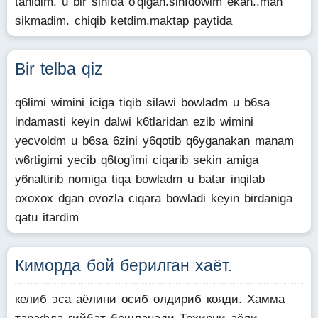
tanidim. u bir sinfda o'qigan.sinfdowim ekan..man
sikmadim. chiqib ketdim.maktap paytida
Bir telba qiz
q6limi wimini iciga tiqib silawi bowladm u b6sa
indamasti keyin dalwi k6tlaridan ezib wimini
yecvoldm u b6sa 6zini y6qotib q6yganakan manam
w6rtigimi yecib q6tog'imi ciqarib sekin amiga
y6naltirib nomiga tiqa bowladm u batar inqilab
oxoxox dgan ovozla ciqara bowladi keyin birdaniga
qatu itardim
Киморда бой берилган хаёт.
келиб эса аёлини осиб олдириб кояди. Хамма