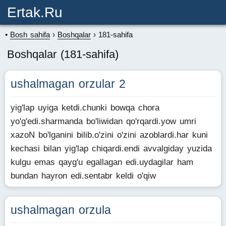
Ertak.ru
Bosh sahifa
Boshqalar
181-sahifa
Boshqalar (181-sahifa)
ushalmagan orzular 2
yig'lap uyiga ketdi.chunki bowqa chora
yo'g'edi.sharmanda bo'liwidan qo'rqardi.yow umri
xazoN bo'lganini bilib.o'zini o'zini azoblardi.har kuni
kechasi bilan yig'lap chiqardi.endi avvalgiday yuzida
kulgu emas qayg'u egallagan edi.uydagilar ham
bundan hayron edi.sentabr keldi o'qiw
ushalmagan orzula