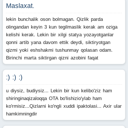
Maslaxat.
lekin bunchalik oson bolmagan. Qizlik parda
olingandan keyin 3 kun tegilmaslik kerak am oziga
kelishi kerak. Lekin bir xilgi statya yozayotganlar
qonni artib yana davom ettik deydi, siktiryotgan
qizmi yoki eshshakmi tushunmay qolasan odam.
Birinchi marta siktirgan qizni azobini faqat
:) :) :)
u diysiz, budiysiz... Lekin bir kun kelibo'ziz ham
shiringinaqizaloqqa OTA bo'lishizio'ylab ham
ko'rmisiz...Qizlarni ko'ngli xuddi ipaktolasi... Axir ular
hamkimningdir