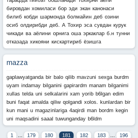
тарафда гийбат бошланади Тохирни аёли
бировдан хомиласи бор эди экан канонаси
билиб кобди шармонда болмайин деб озини
осиб олдирибди деб. А Тохир эса сувдан курук
чикади ва аёлини орнига оша эркаклар б.н тунни
отказада хикояни кискартириб ёзишга
mazza
gaplawyatganda bir balo qilib mavzuni sexga burdm
uyam indamay bilganini gapirardm manam bilganimi
xullas telda uni selkalarini xam yorib b6lgan edim
buni faqat amalda qiliw qolgandi xolos. kunlardan bir
kun mani u magazinlariga 4aqirdi man bordm kegin
uni maqsadini saaal tuwunganday b6ldm
1
...
179
180
181
182
183
...
196