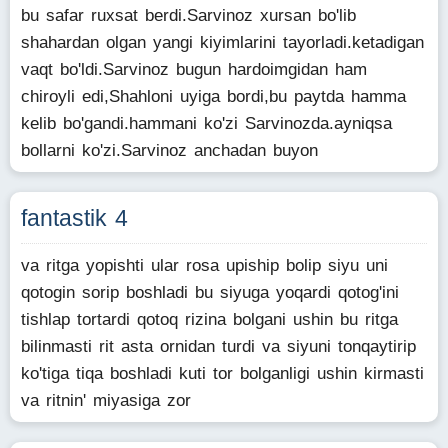
bu safar ruxsat berdi.Sarvinoz xursan bo'lib
shahardan olgan yangi kiyimlarini tayorladi.ketadigan
vaqt bo'ldi.Sarvinoz bugun hardoimgidan ham
chiroyli edi,Shahloni uyiga bordi,bu paytda hamma
kelib bo'gandi.hammani ko'zi Sarvinozda.ayniqsa
bollarni ko'zi.Sarvinoz anchadan buyon
fantastik 4
va ritga yopishti ular rosa upiship bolip siyu uni
qotogin sorip boshladi bu siyuga yoqardi qotog'ini
tishlap tortardi qotoq rizina bolgani ushin bu ritga
bilinmasti rit asta ornidan turdi va siyuni tonqaytirip
ko'tiga tiqa boshladi kuti tor bolganligi ushin kirmasti
va ritnin' miyasiga zor