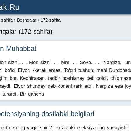
ak.ru
sahifa
Boshqalar
172-sahifa
qalar (172-sahifa)
in Muhabbat
Men sizni. . . Men sizni. . . Mm. . . Seva. . . -Nargiza, -un
ni bo'ldi Elyor, -kerak emas. To'g'ri tushun, meni Durdonad
glim bor. Kechirasan, tadbir boshlanay deb qoldi, chiqmas
maydi. Elyor shunday deb xonani tark etdi. Nargiza esa joy
b turardi. Bir qancha
otensiyaning dastlabki belgilari
 ehtirosning yuqolishii 2. Ertalabki ereksiyaning susayishi