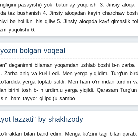
angligini pasayishi) yoki butunlay yuqolishi 3. Jinsiy aloqa
ida tez bushanish 4. Jinsiy aloqadan keyin charchaw bosh
niwi be hollikni his qiliw 5. Jinsiy aloqada kayf qimaslik toi
zm yuqolishi 6.
yozni bolgan voqea!
an'' deganimni bilaman yoqamdan ushlab boshi b-n zarba
i. Zarba aniq va ku4li edi. Men yerga yiqildim. Turg'un bir
ko'tardida yerga toplab soldi. Men ham o'rnimdan turdim v
dan birini tosh b- n urdim,u yerga yiqildi. Qarasam Turg'un
isini ham tayyor qilipdi(u sambo
yot lazzati" by shakhzody
ko'kraklari bilan band edim. Menga ko'zini tagi bilan qarab,