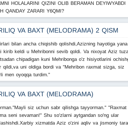
MNI HOLALARINI QIZINI OLIB BERAMAN DEYIWYABDI
H QANDAY ZARARI Y6QMI?
RILIQ VA BAXT (MELODRAMA) 2 QISM
birlari bilan ancha chiqishib qolishdi,Azizning hayotiga yana
i kirib keldi u Mehribonni sevib qoldi. Va nixoyat Aziz tuza
itsadan chipadigan kuni Mehribonga o'z hisiyotlarini ochish
r qildi,va uni oldiga bordi va "Mehribon raxmat sizga, siz
yli men oyoqqa turdim."
RILIQ VA BAXT (MELODRAMA)
rman."Mayli siz uchun sabr qilishga tayyorman." "Raxmat
ma seni sevaman!" Shu so'zlarni aytgandan so'ng ular
lashishdi.Xarbiy xizmatda Aziz o'zini aqliv va jismoniy tar