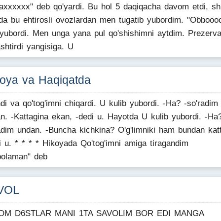
axxxxxx" deb qo'yardi. Bu hol 5 daqiqacha davom etdi, sh
da bu ehtirosli ovozlardan men tugatib yubordim. "Obbooo
yubordi. Men unga yana pul qo'shishimni aytdim. Prezerva
shtirdi yangisiga. U
oya va Haqiqatda
di va qo'tog'imni chiqardi. U kulib yubordi. -Ha? -so'radim
n. -Kattagina ekan, -dedi u. Hayotda U kulib yubordi. -Ha
adim undan. -Buncha kichkina? O'g'limniki ham bundan kat
i u. * * * * Hikoyada Qo'tog'imni amiga tiragandim
bolaman" deb
VOL
OM D6STLAR MANI 1TA SAVOLIM BOR EDI MANGA