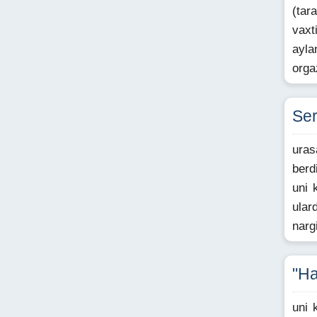
(tar
vaxt
ayla
orga
Ser
uras
berd
uni 
ular
narg
"Ha
uni 