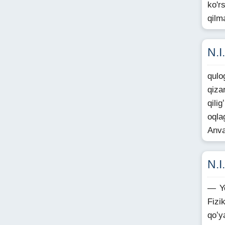
ko'r
qilm
N.I
qulo
qiza
qili
oqla
Anva
N.I
— Yo
Fizi
qoʻy