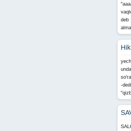
"aaa
vaqt
deb 
alma
Hik
yech
unda
so'r
-ded
"qiz
SA
SAL