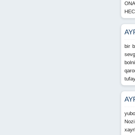
ONA
HEC
AY
bir 
sevg
boln
qaro
tufa
AY
yubo
Nozi
xayr