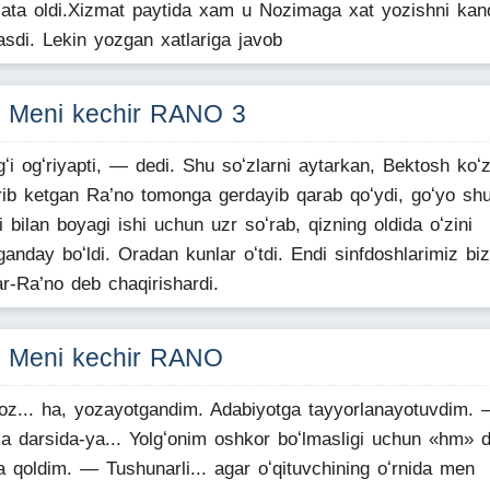
sata oldi.Xizmat paytida xam u Nozimaga xat yozishni kan
asdi. Lekin yozgan xatlariga javob
. Meni kechir RANO 3
gʻi ogʻriyapti, — dedi. Shu soʻzlarni aytarkan, Bektosh koʻz
rib ketgan Ra’no tomonga gerdayib qarab qoʻydi, goʻyo sh
gʻi bilan boyagi ishi uchun uzr soʻrab, qizning oldida oʻzini
ganday boʻldi. Oradan kunlar oʻtdi. Endi sinfdoshlarimiz biz
r-Ra’no deb chaqirishardi.
. Meni kechir RANO
z... ha, yozayotgandim. Adabiyotga tayyorlanayotuvdim.
ka darsida-ya... Yolgʻonim oshkor boʻlmasligi uchun «hm» 
a qoldim. — Tushunarli... agar oʻqituvchining oʻrnida men