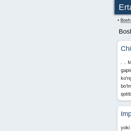
Ert
Bosh 
Bosh
Ch
. . 
gapi
ko'n
bo'l
qoti
Imp
yoki