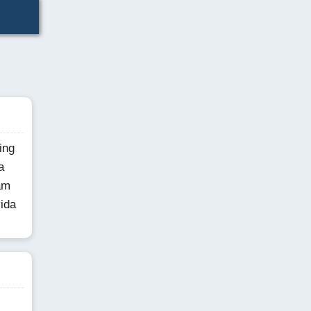
ing
a
am
ida