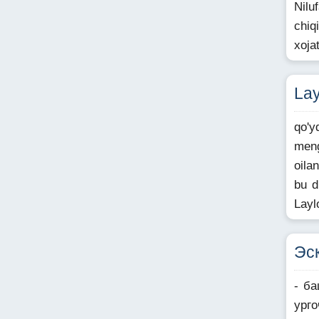
Nilu
chiq
xoja
Lay
qo'y
meng
oila
bu d
Layl
Эс
- ба
урго