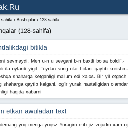
ak.ru
sahifa
Boshqalar
128-sahifa
qalar (128-sahifa)
dalikdagi bitikla
ni sevmaydi. Men u-n u sevgani b-n baxtli bolsa boldi",-
rob ila oylardi yigit. Toydan song ular Lolani qaytib korishm
shqa shaharga ketganligi ma'lum edi xalos. Bir yil otgach 
g shaharga qaytib kelgani, og'ir yurak hastaligidan olamda
nligi haqida xabarni
m etkan awuladan text
demang yoq menga yoqsz Yuragim etib jiz vujudm xam oj