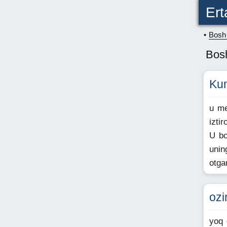
Ert
Bosh 
Bosh
Kun
u me
izti
U bo
unin
otga
ozi
yoq 