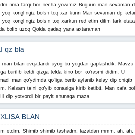
adm nma farqi bor necha yowimiz Buguun man sevaman d
i yoq konglingiz bolsn toq xar kunn Man sevaman dp ket
i yoq konglingiz bolsin toq xarkun red etim dilim tark etas
a bolib uzoq Qolda qadaq yana axtaraman
l qz bla
i man bilan ovqatlandi uyog bu yogdan gaplashdik. Mavzu
ga burilib ketdi qizga telda kino bor ko'rasmi didim. U
madi man qo'ydimda qo'liga berib aylanib kelay dip chiqib
im. Kelsam telni qo'yib xonasiga kirib ketibti. Man xafa bol
ili dip yotvordi bir payit shunaqa maza
XLISA BLAN
m etdim. Shimib shimib tashadm, lazatdan mmm, ah, ah,