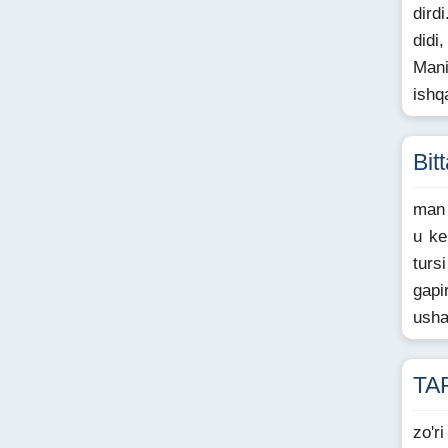
dird
didi
Mani
ishq
Bit
man 
u ke
turs
gapi
usha
TA
zo'r