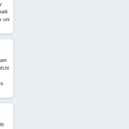
y
hadi.
b uni
sam
ifchi
ni
ib