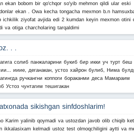
n ekan bobom bir qo'chqor so'yib mehmon qildi ular eski
donlar ekan . Owa kecha tongacha mexmon b.n hamsuxb
ib ichkilik ziyofat avjida edi 2 kumdan keyin mexmon otini o
di va otiga charcholaring tarqaldimi
oz. . .
тагига солиб панжаларини букиб бир икки уч турт беш
ии... ииие, деганакан, устоз хайрон булиб, Нима булд
тагингда ручкангни коппоги бораканми деса Мамараим
иб Устоз чунтагим тешигакан
atxonada sikishgan sinfdoshlarim!
 Karim yalinib qoymadi va ustozdan javob olib chiqib kett
n ikkalasixam kelmadi ustoz test olmoqchiligini aytti va m