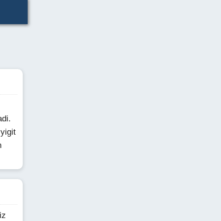
adi.
yigit
n
iz