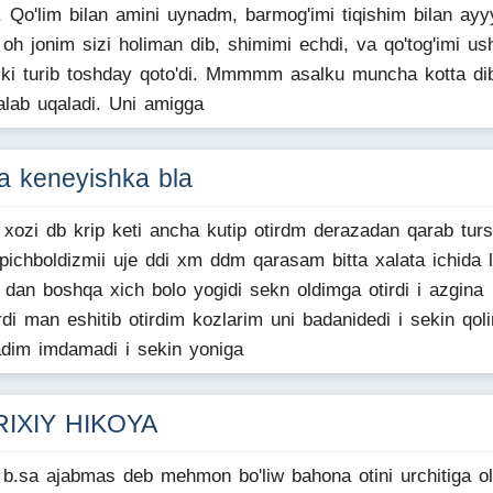
i. Qo'lim bilan amini uynadm, barmog'imi tiqishim bilan ayy
, oh jonim sizi holiman dib, shimimi echdi, va qo'tog'imi us
ki turib toshday qoto'di. Mmmmm asalku muncha kotta di
alab uqaladi. Uni amigga
ta keneyishka bla
xozi db krip keti ancha kutip otirdm derazadan qarab tur
pichboldizmii uje ddi xm ddm qarasam bitta xalata ichida l
i dan boshqa xich bolo yogidi sekn oldimga otirdi i azgina
rdi man eshitib otirdim kozlarim uni badanidedi i sekin qoli
dim imdamadi i sekin yoniga
RIXIY HIKOYA
i b.sa ajabmas deb mehmon bo'liw bahona otini urchitiga ol