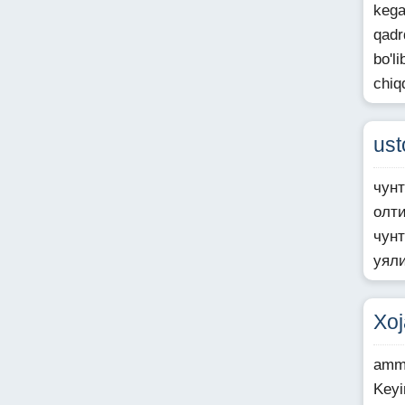
kega
qadr
bo'l
chiq
ust
чун
олти
чун
уял
Xoj
ammo
Keyi