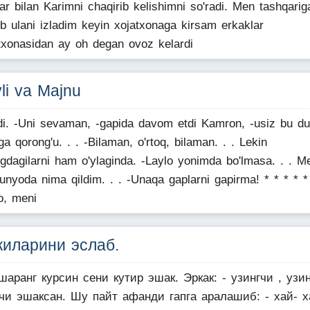
far bilan Karimni chaqirib kelishimni so'radi. Men tashqarig
ib ulani izladim keyin xojatxonaga kirsam erkaklar
txonasidan ay oh degan ovoz kelardi
li va Majnu
di. -Uni sevaman, -gapida davom etdi Kamron, -usiz bu d
a qorong'u. . . -Bilaman, o'rtoq, bilaman. . . Lekin
ngdagilarni ham o'ylaginda. -Laylo yonimda bo'lmasa. . . M
unyoda nima qildim. . . -Unaqa gaplarni gapirma! * * * * *
o, meni
киларини эслаб.
шаранг курсин сени кутир эшак. Эркак: - узингчи , узин
чи эшаксан. Шу пайт афанди гапга аралашиб: - хай- х