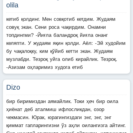
olila
кетиб қолдинг. Мен совқотиб кетдим. Жудаям
совуқ экан. Сени роса чақирдим. Онамни
топдингми? -Йиғла баландроқ йиғла онанг
келяпти. У жудаям яқин қолди. Аёл: -Эй худойим
бу чақалоқку, ким қўйиб кетти экан. Жудаям
музлабди. Тезроқ уйга олиб кирайлик. Тезроқ.
-Азизам оҳларимиз худога етиб
Dizo
бир биримиздан аямайлик. Токи ҳеч бир оила
ҳиёнат деб аталмиш ифлосликдан, озор
чекмасин. Юрак, юрагингиздаги энг, энг, энг
қиммат гапларингизни ўз аҳли оилангизга айтинг.