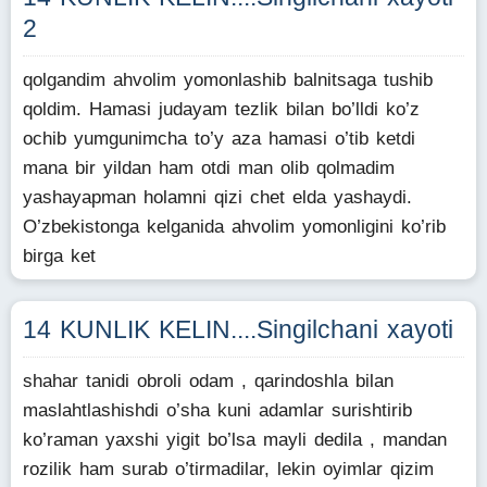
2
qolgandim ahvolim yomonlashib balnitsaga tushib
qoldim. Hamasi judayam tezlik bilan bo’lldi ko’z
ochib yumgunimcha to’y aza hamasi o’tib ketdi
mana bir yildan ham otdi man olib qolmadim
yashayapman holamni qizi chet elda yashaydi.
O’zbekistonga kelganida ahvolim yomonligini ko’rib
birga ket
14 KUNLIK KELIN....Singilchani xayoti
shahar tanidi obroli odam , qarindoshla bilan
maslahtlashishdi o’sha kuni adamlar surishtirib
ko’raman yaxshi yigit bo’lsa mayli dedila , mandan
rozilik ham surab o’tirmadilar, lekin oyimlar qizim