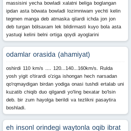
massisini yecha bowladi xalatni beliga boglangan
ipdan asta böwata bowladi lozimniwam yechti kelin
tegmen manga deb atmaska qilardi ichda jon jon
deb turgan bölsaxam lek bildirmasti kuyo bola asta
yastuqi kelini belni ortiga qoydi ayoglarini
odamlar orasida (ahamiyat)
oshirdi 110 km/s .... 120...140...160km/s. Rulda
yosh yigit o'tirardi o'ziga ishongan hech narsadan
qo'rqmaydigan birdan yodiga onasi tushdi ertalab uni
kuzatib chiqib duo qilgandi yo'ling bexatar bo'lsin
deb. bir zum hayolga berildi va tezlikni pasaytira
boshladi.
eh insonl orindegi waytonla oqib ibrat