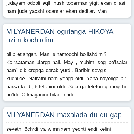
judayam odobli aqlli hush toparman yigit ekan oilasi
ham juda yaxshi odamlar ekan dedilar. Man
MILYANERDAN ogirlanga HIKOYA
ozim kochirdim
bilib etishgan. Mani sinamoqchi bo’lishdimi?
Ko’rsataman ularga hali. Mayli, muhimi sog’ bo’lsalar
ham” dib orqaga qarab yurdi. Baribir sevgisi
kuchlide. Nafratni ham yenga oldi. Yana hayoliga bir
narsa kelib, telefonini oldi. Sobirga telefon qilmoqchi
bo’ldi. O’lmaganini biladi endi.
MILYANERDAN maxalada du du gap
sevetni öchrdi va wimnixam yechti endi kelini