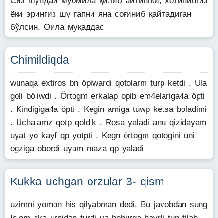
Сиз шундай муомила қилиб айтингки, хотинингиз
ёки эрингиз шу гапни яна соғиниб қайтадиган
бўлсин. Оила муқаддас
Chimildiqda
wunaqa extiros bn öpiwardi qotolarm turp ketdi . Ula
goli böliwdi . Örtogm erkalap opib em4elariga4a öpti
. Kindigiga4a öpti . Kegin amiga tuwp ketsa boladimi
. Uchalamz qotp qoldik . Rosa yaladi anu qizidayam
uyat yo kayf qp yotpti . Kegn örtogm qotogini uni
ogziga obordi uyam maza qp yaladi
Kukka uchgan orzular 3- qism
uzimni yomon his qilyabman dedi. Bu javobdan sung
Islom aka urnidan turdi va boburga hayrli tun tilab