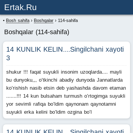
Ertak.ru
Bosh sahifa
Boshqalar
114-sahifa
Boshqalar (114-sahifa)
14 KUNLIK KELIN....Singilchani xayoti
3
shukur !!! faqat suyukli insonim uzoqlarda.... mayli
bu dunyoku,,, o’tkinchi abadiy dunyoda Jannatlarda
ko’rishish nasib etsin deb yashashda davom etaman
.......!!! 14 kun bulsaham turmush o’rtogimga suyukli
yor sevimli rafiqa bo’ldim qaynonam qaynotamni
suyukli erka kelini bo’ldim ozgina bo’l
14 KUNLIK KELIN....Singilchani xayoti