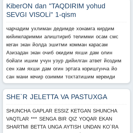
KiberON dan "TAQDIRIM yohud
SEVGI VISOLi" 1-qism
чарчадим ухлиман дедимде хонамга кирдим
кийимларимми алиштириб телимми осам смс
кеган экан йолда эшитми комман карасам
Азизадан экан очиб окидим яхши дам олин
бойаги ишим учун узур дийилган атвет йоздим
сен хам яхши дам огин эртага коришгунча йо
сан мани кечир озимми тохтатишим кереиди
SHE`R JELETTA VA PASTUXGA
SHUNCHA GAPLAR ESSIZ KETGAN SHUNCHA
VAQTLAR *** SENGA BIR QIZ YOQAR EKAN
SHARTMI BETTA UNGA AYTISH UNDAN KO`RA