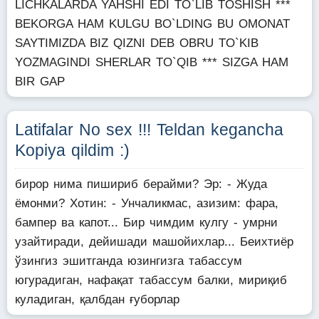
LICHKALARDA YAHSHI EDI TO`LIB TOSHISH ***
BEKORGA HAM KULGU BO`LDING BU OMONAT
SAYTIMIZDA BIZ QIZNI DEB OBRU TO`KIB
YOZMAGINDI SHERLAR TO`QIB *** SIZGA HAM
BIR GAP
Latifalar No sex !!! Teldan kegancha
Kopiya qildim :)
бирор нима пишириб берайми? Эр: - Жуда
ёмонми? Хотин: - Унчаликмас, азизим: фара,
бампер ва капот... Бир чимдим кулгу - умрни
узайтиради, дейишади машойихлар... Беихтиёр
ўзингиз эшитганда юзингизга табассум
югурадиган, нафақат табассум балки, мириқиб
куладиган, қалбдан ғуборлар