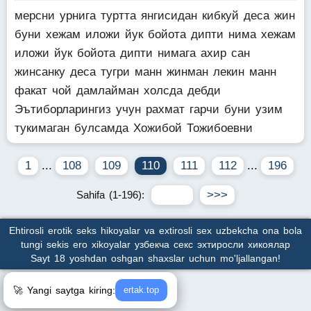
мерсни урнига туртта янгисидан кибкуй деса жин
буни хежам иложи йук бойота дипти нима хежам
иложи йук бойота дипти нимага ахир сан
жинсанку деса тугри манн жинман лекин манн
факат чой дамлайман холсда дебди
Эътиборларингиз учун рахмат гарчи буни узим
тукимаган булсамда Хожибой Тожибоевни
1
...
108
109
110
111
112
...
196
Sahifa (1-196):
Ehtirosli erotik seks hikoyalar va extirosli sex uzbekcha ona bola
tungi sekis ero xikoyalar узбекча секс эхтиросли хикоялар
Sayt 18 yoshdan oshgan shaxslar uchun mo'ljallangan!
🚀 Yangi saytga kiring:
ertak.top