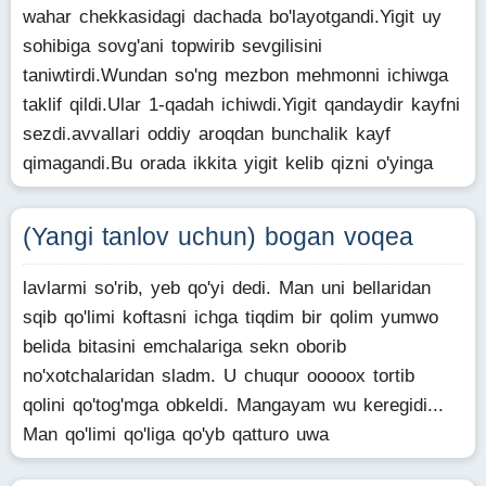
wahar chekkasidagi dachada bo'layotgandi.Yigit uy
sohibiga sovg'ani topwirib sevgilisini
taniwtirdi.Wundan so'ng mezbon mehmonni ichiwga
taklif qildi.Ular 1-qadah ichiwdi.Yigit qandaydir kayfni
sezdi.avvallari oddiy aroqdan bunchalik kayf
qimagandi.Bu orada ikkita yigit kelib qizni o'yinga
(Yangi tanlov uchun) bogan voqea
lavlarmi so'rib, yeb qo'yi dedi. Man uni bellaridan
sqib qo'limi koftasni ichga tiqdim bir qolim yumwo
belida bitasini emchalariga sekn oborib
no'xotchalaridan sladm. U chuqur ooooox tortib
qolini qo'tog'mga obkeldi. Mangayam wu keregidi...
Man qo'limi qo'liga qo'yb qatturo uwa