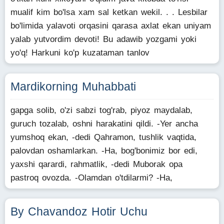
mualif kim bo'lsa xam sal ketkan wekil. . . Lesbilar
bo'limida yalavoti orqasini qarasa axlat ekan uniyam
yalab yutvordim devoti! Bu adawib yozgami yoki
yo'q! Harkuni ko'p kuzataman tanlov
Mardikorning Muhabbati
gapga solib, o'zi sabzi tog'rab, piyoz maydalab,
guruch tozalab, oshni harakatini qildi. -Yer ancha
yumshoq ekan, -dedi Qahramon, tushlik vaqtida,
palovdan oshamlarkan. -Ha, bog'bonimiz bor edi,
yaxshi qarardi, rahmatlik, -dedi Muborak opa
pastroq ovozda. -Olamdan o'tdilarmi? -Ha,
By Chavandoz Hotir Uchu