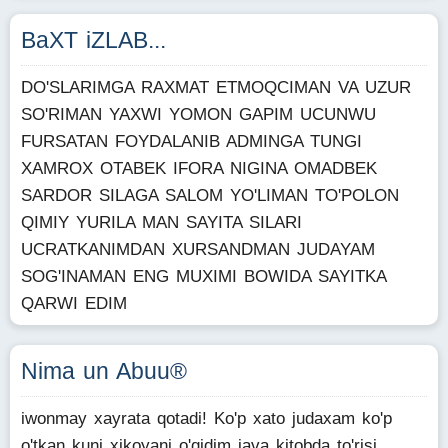
BaXT iZLAB...
DO'SLARIMGA RAXMAT ETMOQCIMAN VA UZUR
SO'RIMAN YAXWI YOMON GAPIM UCUNWU
FURSATAN FOYDALANIB ADMINGA TUNGI
XAMROX OTABEK IFORA NIGINA OMADBEK
SARDOR SILAGA SALOM YO'LIMAN TO'POLON
QIMIY YURILA MAN SAYITA SILARI
UCRATKANIMDAN XURSANDMAN JUDAYAM
SOG'INAMAN ENG MUXIMI BOWIDA SAYITKA
QARWI EDIM
Nima un Abuu®
iwonmay xayrata qotadi! Ko'p xato judaxam ko'p
o'tkan kuni xikoyani o'qidim java kitobda to'risi