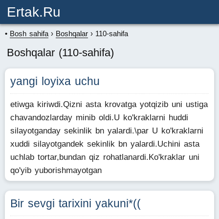
Ertak.ru
Bosh sahifa
Boshqalar
110-sahifa
Boshqalar (110-sahifa)
yangi loyixa uchu
etiwga kiriwdi.Qizni asta krovatga yotqizib uni ustiga
chavandozlarday minib oldi.U ko'kraklarni huddi
silayotganday sekinlik bn yalardi.\par U ko'kraklarni
xuddi silayotgandek sekinlik bn yalardi.Uchini asta
uchlab tortar,bundan qiz rohatlanardi.Ko'kraklar uni
qo'yib yuborishmayotgan
Bir sevgi tarixini yakuni*((