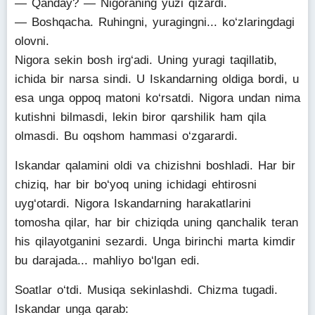
— Qanday? — Nigoraning yuzi qizardi.
— Boshqacha. Ruhingni, yuragingni... ko‘zlaringdagi
olovni.
Nigora sekin bosh irg‘adi. Uning yuragi taqillatib,
ichida bir narsa sindi. U Iskandarning oldiga bordi, u
esa unga oppoq matoni ko‘rsatdi. Nigora undan nima
kutishni bilmasdi, lekin biror qarshilik ham qila
olmasdi. Bu oqshom hammasi o‘zgarardi.
Iskandar qalamini oldi va chizishni boshladi. Har bir
chiziq, har bir bo‘yoq uning ichidagi ehtirosni
uyg‘otardi. Nigora Iskandarning harakatlarini
tomosha qilar, har bir chiziqda uning qanchalik teran
his qilayotganini sezardi. Unga birinchi marta kimdir
bu darajada... mahliyo bo‘lgan edi.
Soatlar o‘tdi. Musiqa sekinlashdi. Chizma tugadi.
Iskandar unga qarab: