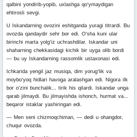
qalbini yondirib-yopib, uxlashga qo‘ymaydigan
ehtirosli sevgi.
U Iskandarning ovozini eshitganda yuragi titrardi. Bu
ovozda qandaydir sehr bor edi. O‘sha kuni ular
birinchi marta yolg‘iz uchrashdilar. Iskandar uni
shaharning chekkasidagi kichik bir uyga olib bordi
— bu uy Iskandarning rassomlik ustaxonasi edi.
Ichkarida yengil jaz musiqa, dim yorug‘lik va
moybo‘yoq hidlari havoga aralashgan edi. Nigora ilk
bor o‘zini bunchalik... tirik his qilardi. Iskandar unga
qarab jilmaydi. Bu jilmayishda ishonch, hurmat va...
beqaror istaklar yashiringan edi.
— Men seni chizmoqchiman, — dedi u ohangdor,
chuqur ovozda.