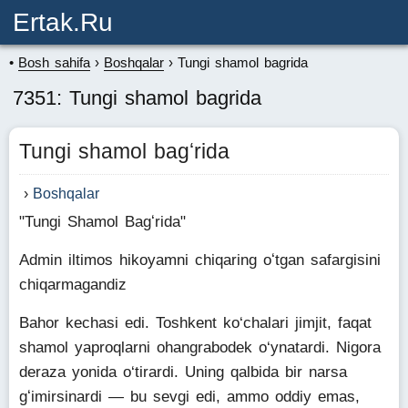
Ertak.ru
Bosh sahifa
Boshqalar
Tungi shamol bagrida
7351: Tungi shamol bagrida
Tungi shamol bagʻrida
Boshqalar
"Tungi Shamol Bagʻrida"
Admin iltimos hikoyamni chiqaring oʻtgan safargisini
chiqarmagandiz
Bahor kechasi edi. Toshkent ko‘chalari jimjit, faqat
shamol yaproqlarni ohangrabodek o‘ynatardi. Nigora
deraza yonida o‘tirardi. Uning qalbida bir narsa
gʻimirsinardi — bu sevgi edi, ammo oddiy emas,