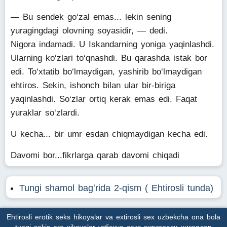
— Bu sendek go‘zal emas... lekin sening
yuragingdagi olovning soyasidir, — dedi.
Nigora indamadi. U Iskandarning yoniga yaqinlashdi.
Ularning ko‘zlari to‘qnashdi. Bu qarashda istak bor
edi. To‘xtatib bo‘lmaydigan, yashirib bo‘lmaydigan
ehtiros. Sekin, ishonch bilan ular bir-biriga
yaqinlashdi. So‘zlar ortiq kerak emas edi. Faqat
yuraklar so‘zlardi.
U kecha... bir umr esdan chiqmaydigan kecha edi.
Davomi bor...fikrlarga qarab davomi chiqadi
Tungi shamol bagʻrida 2-qism ( Ehtirosli tunda)
Ehtirosli erotik seks hikoyalar va extirosli sex uzbekcha ona bola