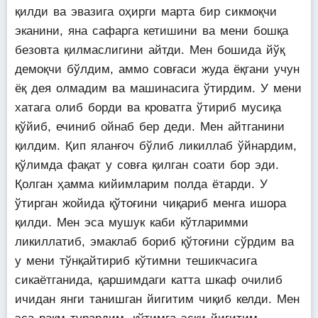
қилди ва эвазига оҳирги марта бир сикмоқчи
эканини, яна сафарга кетишини ва мени бошқа
безовта қилмаслигини айтди. Мен бошида йўқ
демоқчи бўлдим, аммо совғаси жуда ёқгани учун
ёқ дея олмадим ва машинасига ўтирдим. У мени
хатага олиб борди ва кроватга ўтириб мусиқа
қўйиб, ечиниб ойнаб бер деди. Мен айтганини
қилдим. Қип яланғоч бўлиб ликиллаб ўйнардим,
қўлимда фақат у совға қилган соати бор эди.
Қолган ҳамма кийимларим полда ётарди. У
ўтирган жойида қўтоғини чиқариб менга ишора
қилди. Мен эса мушук каби кўтларимми
ликиллатиб, эмаклаб бориб қўтоғини сўрдим ва
у мени тўнқайтириб кўтимни тешикчасига
сикаётганида, қаршимдаги катта шкаф очилиб
ичидан янги танишган йигитим чиқиб келди. Мен