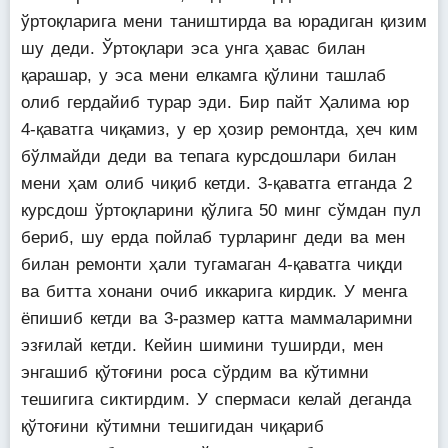
ўртоқларига мени таништирда ва юрадиган қизим
шу деди. Ўртоқлари эса унга ҳавас билан
қарашар, у эса мени елкамга қўлини ташлаб
олиб гердайиб турар эди. Бир пайт Ҳалима юр
4-қаватга чиқамиз, у ер ҳозир ремонтда, ҳеч ким
бўлмайди деди ва тепага курсдошлари билан
мени ҳам олиб чиқиб кетди. 3-қаватга етганда 2
курсдош ўртоқларини қўлига 50 минг сўмдан пул
бериб, шу ерда пойлаб турларинг деди ва мен
билан ремонти ҳали тугамаган 4-қаватга чиқди
ва битта хонани очиб иккарига кирдик. У менга
ёпишиб кетди ва 3-размер катта маммаларимни
эзғилай кетди. Кейин шимини туширди, мен
энгашиб қўтоғини роса сўрдим ва кўтимни
тешигига сиктирдим. У спермаси келай деганда
қўтоғини кўтимни тешигидан чиқариб