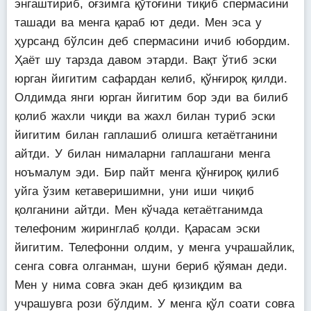
энгаштириб, оғзимга қўтоғини тиқиб спермасини
ташади ва менга қараб ют деди. Мен эса у
ҳурсанд бўлсин деб спермасини ичиб юбордим.
Ҳаёт шу тарзда давом этарди. Вақт ўтиб эски
юрган йигитим сафардан келиб, қўнғироқ қилди.
Олдимда янги юрган йигитим бор эди ва билиб
қолиб жахли чиқди ва жахл билан туриб эски
йигитим билан гаплашиб олишга кетаётганини
айтди. У билан нималарни гаплашгани менга
ноъмалум эди. Бир пайт менга қўнғироқ қилиб
уйга ўзим кетаверишимни, уни иши чиқиб
қолганини айтди. Мен кўчада кетаётганимда
телефоним жиринглаб қолди. Қарасам эски
йигитим. Телефонни олдим, у менга учрашайлик,
сенга совға олганман, шуни бериб қўяман деди.
Мен у нима совға экан деб қизиқдим ва
учрашувга рози бўлдим. У менга қўл соати совға