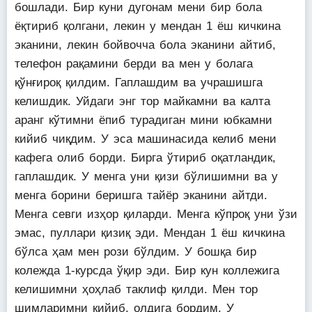
бошлади. Бир куни дугонам мени бир бола
ёқтириб қолгани, лекин у мендан 1 ёш кичкина
эканини, лекин бойвочча бола эканини айтиб,
телефон рақамини берди ва мен у болага
қўнғироқ қилдим. Гаплашдим ва учрашишга
келишдик. Уйдаги энг тор майкамни ва калта
аранг кўтимни ёпиб турадиган мини юбкамни
кийиб чиқдим. У эса машинасида келиб мени
кафега олиб борди. Бирга ўтириб оқатландик,
гаплашдик. У менга уни қизи бўлишимни ва у
менга борини беришга тайёр эканини айтди.
Менга севги изҳор қиларди. Менга кўпроқ уни ўзи
эмас, пуллари қизиқ эди. Мендан 1 ёш кичкина
бўлса ҳам мен рози бўлдим. У бошқа бир
колежда 1-курсда ўқир эди. Бир кун коллежига
келишимни ҳоҳлаб таклиф қилди. Мен тор
шимларимни кийиб, олдига бордим. У