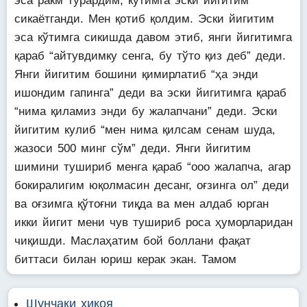
эса ракм турардим, кўтимга эски йигитим
сикаётганди. Мен қотиб қолдим. Эски йигитим
эса кўтимга сикишда давом этиб, янги йигитимга
қараб “айтувдимку сенга, бу тўто қиз деб” деди.
Янги йигитим бошини қимирлатиб “ҳа энди
ишондим гапинга” деди ва эски йигитимга қараб
“нима қиламиз энди бу жалапчани” деди. Эски
йигитим кулиб “мен нима қилсам сенам шуда,
жазоси 500 минг сўм” деди. Янги йигитим
шимини тушириб менга қараб “ооо жалапча, агар
бокиралигим юқолмасин десанг, оғзинга ол” деди
ва оғзимга қўтоғни тиқда ва мен алдаб юрган
икки йигит мени чув тушириб роса ҳуморларидан
чиқишди. Маслаҳатим бой боллани фақат
биттаси билан юриш керак экан. Тамом
Шунчаки хикоя