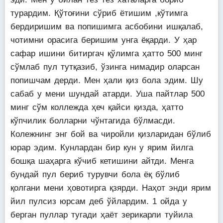
турардим. Қўтоғини сўриб ётишим ,кўтимга
бердиришим ва попишимга асбобини ишқалаб,
чотимни орасига беришим унга ёқарди. У ҳар
сафар ишини битиргач қўлимга ҳатто 500 минг
сўмлаб пул тутқазиб, ўзинга нимадир оларсан
попишчам дерди. Мен ҳали қиз бола эдим. Шу
сабаб у мени шундай атарди. Уша пайтлар 500
минг сўм коллежда ҳеч қайси қизда, ҳатто
кўпчилик болларни чўнтагида бўлмасди.
Колежнинг энг бой ва чиройли қизларидан бўлиб
юрар эдим. Кунлардан бир кун у ярим йилга
бошқа шаҳарга кўчиб кетишини айтди. Менга
бундай пул бериб турувчи бола ёқ бўлиб
қолгани мени ҳовотирга қзярди. Наҳот энди ярим
йил пулсиз юрсам деб ўйлардим. 1 ойда у
берган пуллар тугади ҳаёт зерикарли туйила