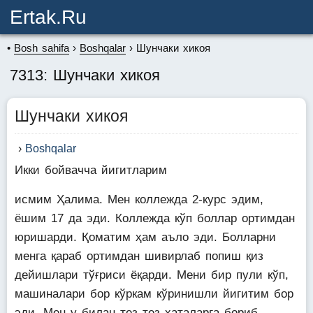
Ertak.ru
Bosh sahifa
Boshqalar
Шунчаки хикоя
7313: Шунчаки хикоя
Шунчаки хикоя
Boshqalar
Икки бойвачча йигитларим
исмим Ҳалима. Мен коллежда 2-курс эдим,
ёшим 17 да эди. Коллежда кўп боллар ортимдан
юришарди. Қоматим ҳам аъло эди. Болларни
менга қараб ортимдан шивирлаб попиш қиз
дейишлари тўғриси ёқарди. Мени бир пули кўп,
машиналари бор кўркам кўринишли йигитим бор
эди. Мен у билан тез тез хаталарга бориб