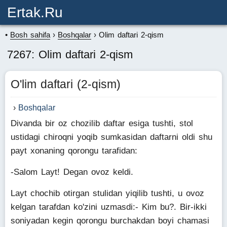
Ertak.ru
Bosh sahifa
Boshqalar
Olim daftari 2-qism
7267: Olim daftari 2-qism
O'lim daftari (2-qism)
Boshqalar
Divanda bir oz chozilib daftar esiga tushti, stol
ustidagi chiroqni yoqib sumkasidan daftarni oldi shu
payt xonaning qorongu tarafidan:
-Salom Layt! Degan ovoz keldi.
Layt chochib otirgan stulidan yiqilib tushti, u ovoz
kelgan tarafdan ko'zini uzmasdi:- Kim bu?. Bir-ikki
soniyadan kegin qorongu burchakdan boyi chamasi