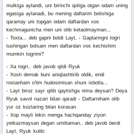
mulkiga aylandi, uni birinchi qoliga olgan odam uning
egasiga aylanadi, bu mening daftarim bolishiga
qaramay uni topgan odam daftardan vos
kechmagunicha men uni olib ketaolmayman...
- Toxta... deb gapni boldi Layt, - Gaplaringni togri
tushingan bolsam men daftardan vos kechishim
mumkin togrimi?
- Xa togri.. deb javob qildi Ryuk
- Xosh demak buni aniqlashtirib oldik, endi
rostanham o'lim hudosimisan shuni isbotla...
- Layt biroz sayr qilib qaytishga nima deysan? Deya
Ryuk savol nazari bilan qaradi - Daftarniham olib
yur oz kozlaring bilan korasan
- Xop mayli lekin menga hachqanday ziyon
yetkazmaysan degan umittaman.. deb javob berdi
Layt, Ryuk kulib: