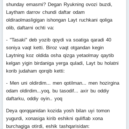
shunday emasmi? Degan Ryukning ovozi buzdi,
Laytham darrov chundi daftar odam
oldiraolmasligigan ishongan Layt ruchkani qoliga
olib, daftarni ochti va:
- "Tasaki" deb yozib qoydi va soatiga qaradi 40
soniya vaqt ketti. Biroz vaqt otgandan kegin
Laytning koz oldida osha qizga yetaolmay qaytib
kelgan yigin birdaniga yerga quladi, Layt bu holatni
korib judaham qorqib ketti:
- Men uni oldirdim... men qotilman... men hozirgina
odam oldirdim...yoq, bu tasodif... axir bu oddiy
daftarku, oddiy oyin.. yoq
Deya qorqqanidan kozida yosh bilan uyi tomon
yugurdi, xonasiga kirib eshikni quliflab xona
burchagiga otirdi, eshik tashqarisidan: