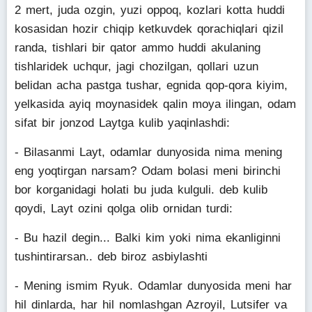
2 mert, juda ozgin, yuzi oppoq, kozlari kotta huddi
kosasidan hozir chiqip ketkuvdek qorachiqlari qizil
randa, tishlari bir qator ammo huddi akulaning
tishlaridek uchqur, jagi chozilgan, qollari uzun
belidan acha pastga tushar, egnida qop-qora kiyim,
yelkasida ayiq moynasidek qalin moya ilingan, odam
sifat bir jonzod Laytga kulib yaqinlashdi:
- Bilasanmi Layt, odamlar dunyosida nima mening
eng yoqtirgan narsam? Odam bolasi meni birinchi
bor korganidagi holati bu juda kulguli. deb kulib
qoydi, Layt ozini qolga olib ornidan turdi:
- Bu hazil degin... Balki kim yoki nima ekanliginni
tushintirarsan.. deb biroz asbiylashti
- Mening ismim Ryuk. Odamlar dunyosida meni har
hil dinlarda, har hil nomlashgan Azroyil, Lutsifer va