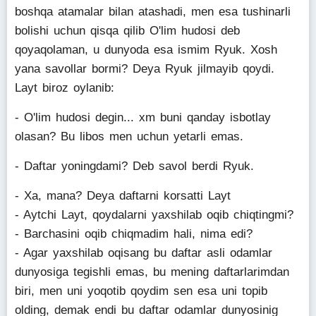
boshqa atamalar bilan atashadi, men esa tushinarli
bolishi uchun qisqa qilib O'lim hudosi deb
qoyaqolaman, u dunyoda esa ismim Ryuk. Xosh
yana savollar bormi? Deya Ryuk jilmayib qoydi.
Layt biroz oylanib:
- O'lim hudosi degin... xm buni qanday isbotlay
olasan? Bu libos men uchun yetarli emas.
- Daftar yoningdami? Deb savol berdi Ryuk.
- Xa, mana? Deya daftarni korsatti Layt
- Aytchi Layt, qoydalarni yaxshilab oqib chiqtingmi?
- Barchasini oqib chiqmadim hali, nima edi?
- Agar yaxshilab oqisang bu daftar asli odamlar
dunyosiga tegishli emas, bu mening daftarlarimdan
biri, men uni yoqotib qoydim sen esa uni topib
olding, demak endi bu daftar odamlar dunyosinig