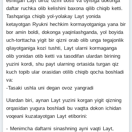
eshitgan Layt biroz ozini bosti va oyisiga dokonga
daftar ruchka olib kelishini baxona qilib chiqib ketti.
Tashqariga chiqib yol-yolakay Layt yonida
ketayotgan Ryukni hechkim kormayotganiga yana bir
bor amin boldi, dokonga yaqinlashganda, yol boyida
uch-torttacha yigit bir qizni orab olib unga tegajonlik
qilayotganiga kozi tushti, Layt ularni kormaganga
olib yonidan otib ketti va tasodifan ulardan birining
yuzini kordi, shu payt ularning ortasida turgan qiz
kuch topib ular orasidan otilib chiqib qocha boshladi
va:
-Tasaki ushla uni degan ovoz yangradi
Ulardan biri, aynan Layt yuzini korgan yigit qizning
orqasidan yugura boshladi bu vaqtta dokon ichidan
voqeani kuzatayotgan Layt etiborini:
- Menimcha daftarni sinashning ayni vaqti Layt,