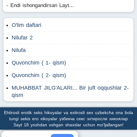
- Endi ishongandirsan Layt...
O'lim daftari
Nilufar 2
Nilufa
Quvonchim ( 1- qism)
Quvonchim ( 2- qism)
MUHABBAT JILG'ALARI... Bir juft oqqushlar 2-
qism
Ehtirosli erotik seks hikoyalar va extirosli sex uzbekcha ona bola
tungi sekis ero xikoyalar узбекча секс эхтиросли хикоялар
Sayt 18 yoshdan oshgan shaxslar uchun mo'ljallangan!