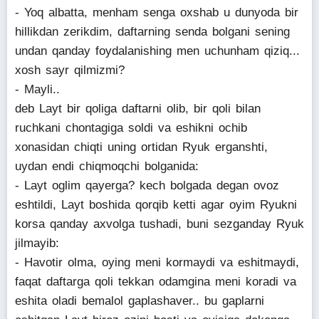
- Yoq albatta, menham senga oxshab u dunyoda bir
hillikdan zerikdim, daftarning senda bolgani sening
undan qanday foydalanishing men uchunham qiziq...
xosh sayr qilmizmi?
- Mayli..
deb Layt bir qoliga daftarni olib, bir qoli bilan
ruchkani chontagiga soldi va eshikni ochib
xonasidan chiqti uning ortidan Ryuk erganshti,
uydan endi chiqmoqchi bolganida:
- Layt oglim qayerga? kech bolgada degan ovoz
eshtildi, Layt boshida qorqib ketti agar oyim Ryukni
korsa qanday axvolga tushadi, buni sezganday Ryuk
jilmayib:
- Havotir olma, oying meni kormaydi va eshitmaydi,
faqat daftarga qoli tekkan odamgina meni koradi va
eshita oladi bemalol gaplashaver.. bu gaplarni